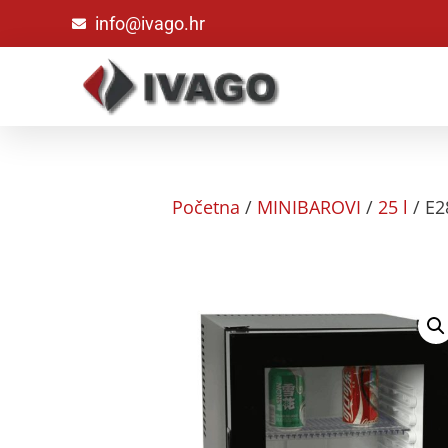
info@ivago.hr
Početna
/
MINIBAROVI
/
25 l
/ E