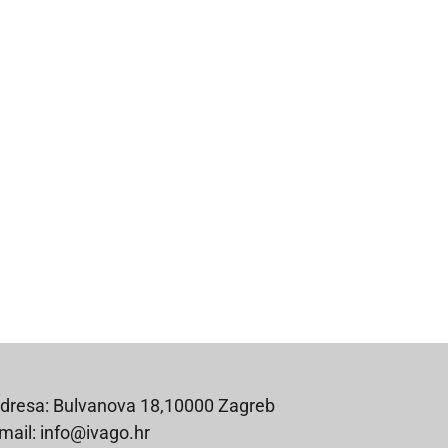
dresa: Bulvanova 18,10000 Zagreb
mail: info@ivago.hr