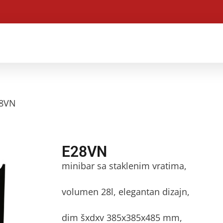
28VN
E28VN
minibar sa staklenim vratima,
volumen 28l, elegantan dizajn,
dim šxdxv 385x385x485 mm,