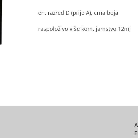
en. razred D (prije A), crna boja
raspoloživo više kom, jamstvo 12mj
A
E