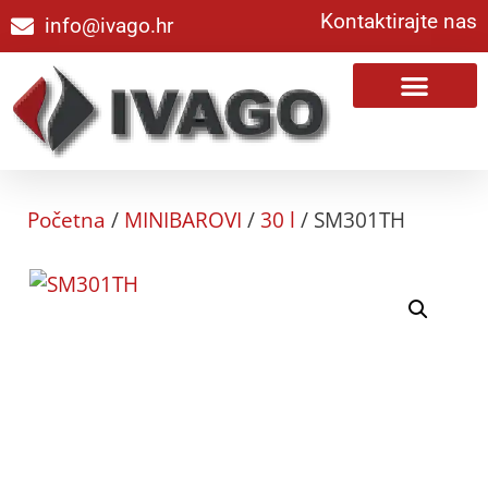
Kontaktirajte nas
info@ivago.hr
Početna
/
MINIBAROVI
/
30 l
/ SM301TH