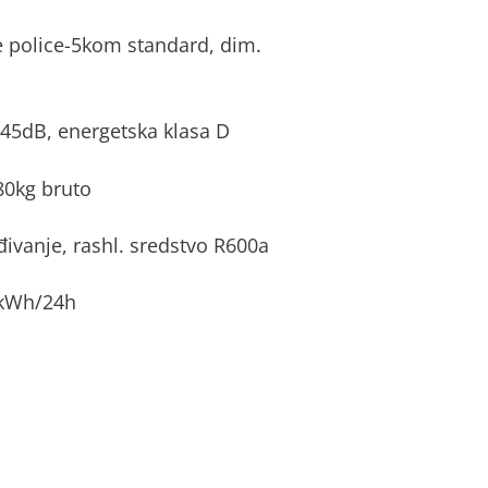
e police-5kom standard, dim.
e 45dB, energetska klasa D
80kg bruto
ivanje, rashl. sredstvo R600a
 kWh/24h