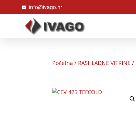
info@ivago.hr
Početna
/
RASHLADNE VITRINE
/