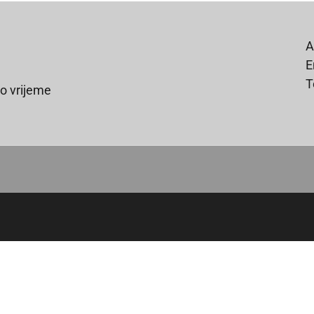
A
E
T
o vrijeme