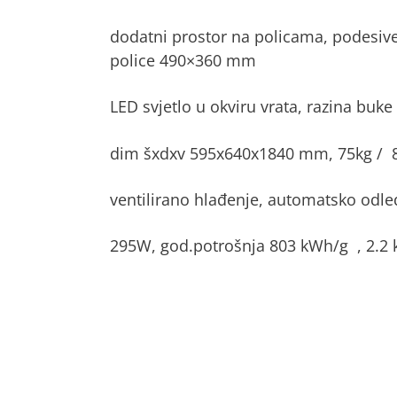
dodatni prostor na policama, podesiv
police 490×360 mm
LED svjetlo u okviru vrata, razina buk
dim šxdxv 595x640x1840 mm, 75kg / 
ventilirano hlađenje, automatsko odleđ
295W, god.potrošnja 803 kWh/g , 2.2