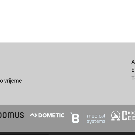
A
E
T
o vrijeme