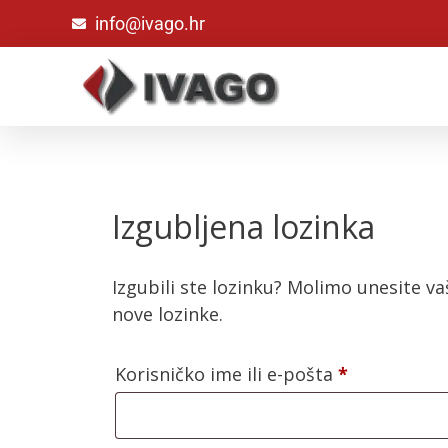
info@ivago.hr
Izgubljena lozinka
Izgubili ste lozinku? Molimo unesite v
nove lozinke.
Korisničko ime ili e-pošta
*